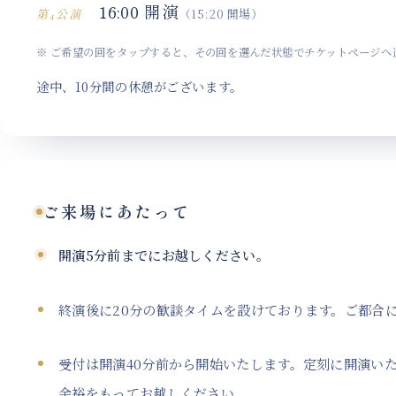
16:00 開演
（15:20 開場）
第4公演
※ ご希望の回を
タップすると、
その回を
選んだ状態でチケットページへ
途中、
10分間の休憩がございます。
ご来場に
あたって
開演5分前までに
お越しください。
終演後に
20分の歓談タイムを
設けております。
ご都合
受付は開演40分前から開始いたします。
定刻に
開演い
余裕をもってお越しください。