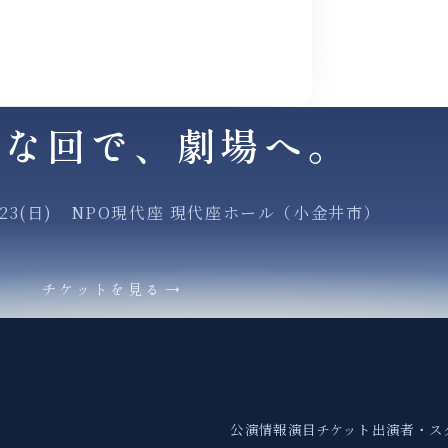
きな回で、劇場へ。
.23(日) NPO現代座 現代座ホール
（小金井市）
チケットを見る
→
公演情報
演目
チケット
出演者・ス