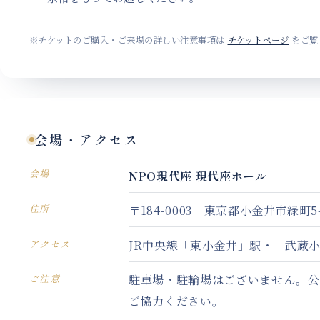
※チケットのご購入・
ご来場の詳しい注意事項は
チケットページ
を
ご覧
会場・
アクセス
NPO現代座 現代座ホール
会場
〒184-0003 東京都小金井市緑町5-1
住所
JR中央線
「東小金井」
駅・
「武蔵
アクセス
駐車場・
駐輪場はございません。
公
ご注意
ご協力ください。