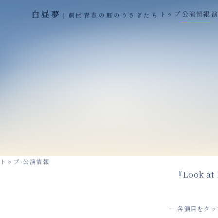
白昼夢
トップ
公演情報
｜劇団青春の庭のうさぎたち
トップ
›
公演情報
『Look a
― 各演目を
タッ