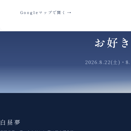
Googleマップで開く
→
お好
2026.8.22(土)・
8
白昼夢