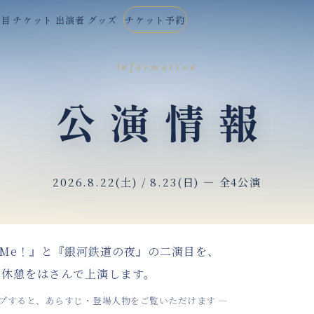
演目
チケット
出演者
グッズ
チケット予約
Information
公演情報
2026.8.22(土) / 8.23(日) ― 全4公演
t Me！』
と
『銀河鉄道の夜』
の二演目を、
休憩をはさんで上演します。
プすると、
あらすじ・
登場人物を
ご覧いただけます ―