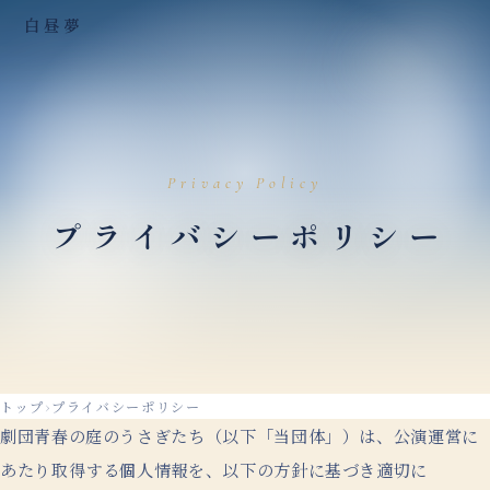
白昼夢
Privacy Policy
プライバシーポリシー
トップ
›
プライバシーポリシー
劇団青春の庭のうさぎたち
（以下
「当団体」
）
は、
公演運営に
あたり取得する個人情報を、
以下の方針に
基づき適切に